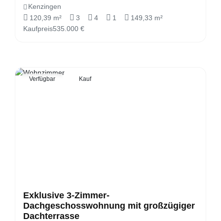
Kenzingen
120,39 m²
3
4
1
149,33 m²
Kaufpreis
535.000 €
Verfügbar
Kauf
Exklusive 3-Zimmer-
Dachgeschosswohnung mit großzügiger
Dachterrasse