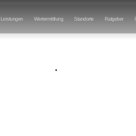
Leistungen
Wertermittlung
Standorte
Ratgeber
Kapitalanlage
Home
Kapitalanlagen