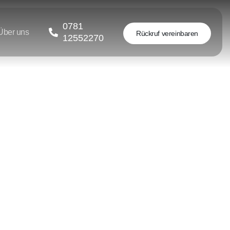
0781
Über uns
Rückruf vereinbaren
12552270
n