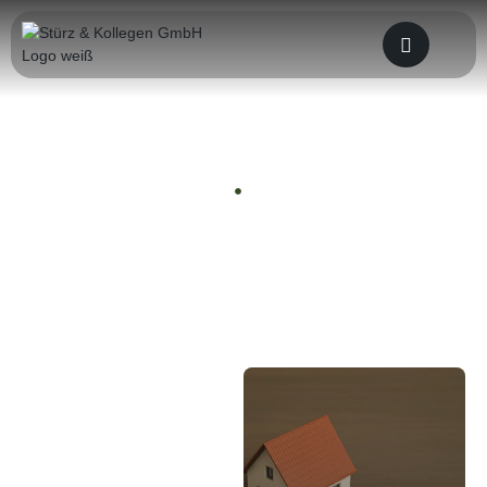
News von Stürz & Kollegen
Home
News